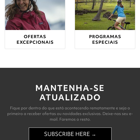
OFERTAS
PROGRAMAS
EXCEPCIONAIS
ESPECIAIS
MANTENHA-SE
ATUALIZADO
Fique por dentro do que está acontecendo remotamente e seja o
primeiro a receber ofertas ou novidades exclusivas. Deixe-nos seu e-
mail. Faremos o resto.
SUBSCRIBE HERE →