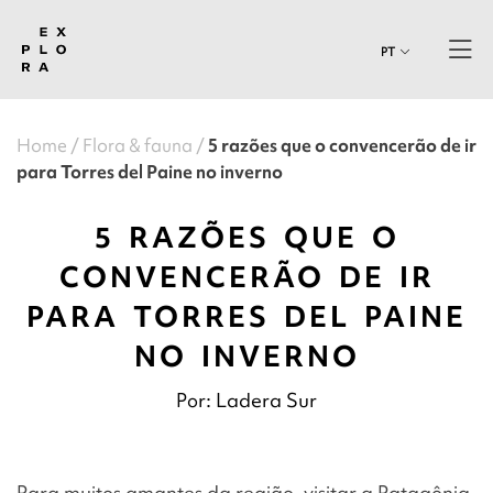
PT
Home
Flora & fauna
5 razões que o convencerão de ir
para Torres del Paine no inverno
5 RAZÕES QUE O
CONVENCERÃO DE IR
PARA TORRES DEL PAINE
NO INVERNO
Por: Ladera Sur
Para muitos amantes da região, visitar a Patagônia