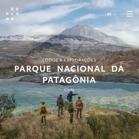
PT
LODGE & EXPLORAÇÕES
PARQUE NACIONAL DA
PATAGÔNIA
Chile