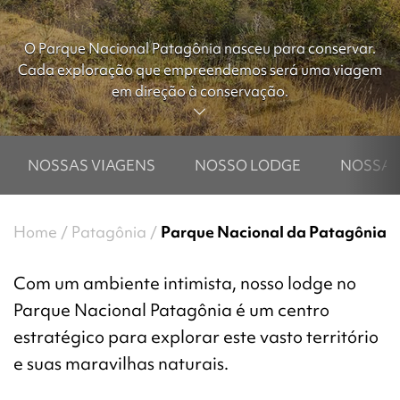
O Parque Nacional Patagônia nasceu para conservar.
Cada exploração que empreendemos será uma viagem
em direção à conservação.
NOSSAS VIAGENS
NOSSO LODGE
NOSSAS
Home
Patagônia
Parque Nacional da Patagônia
Com um ambiente intimista, nosso lodge no
Parque Nacional Patagônia é um centro
estratégico para explorar este vasto território
e suas maravilhas naturais.