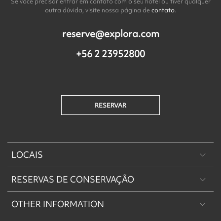
Se você precisar entrar em contato com o seu hotel ou tiver qualquer
outra dúvida, visite nossa página de
contato
.
reserve@explora.com
+56 2 23952800
RESERVAR
LOCAIS
RESERVAS DE CONSERVAÇÃO
Patagônia
OTHER INFORMATION
Machu Picchu & Vale Sagrado
Reserva de Conservação Explora Torres del Paine