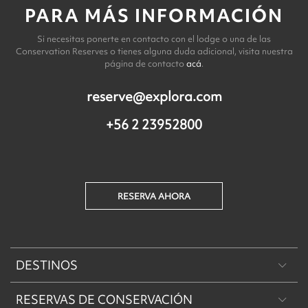
PARA MÁS INFORMACIÓN
Si necesitas ponerte en contacto con el lodge o una de las
Conservation Reserves o tienes alguna duda adicional, visita nuestra
página de contacto
acá
.
reserve@explora.com
+56 2 23952800
RESERVA AHORA
DESTINOS
RESERVAS DE CONSERVACIÓN
Patagonia