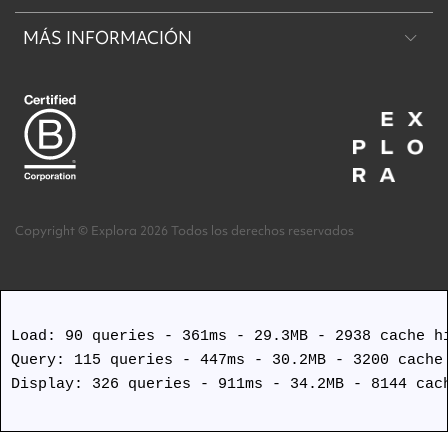
MÁS INFORMACIÓN
Machu Picchu & Valle Sagrado
Reserva de Conservación Explora Puritama
Desierto & Altiplano
Reserva de conservación Explora Torres del Paine
Acerca de nosotros
Isla de Pascua
Trabaja con nosotros
Términos y Condiciones
Copyright © Explora 2026 Todos los derechos reservados
Protocolos de Seguridad Covid
Load: 90 queries - 361ms - 29.3MB - 2938 cache hi
Query: 115 queries - 447ms - 30.2MB - 3200 cache 
Display: 326 queries - 911ms - 34.2MB - 8144 cach