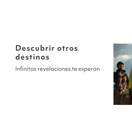
Descubrir otros
destinos
Infinitas revelaciones te esperan
O
ISLA DE PASCUA
Chile