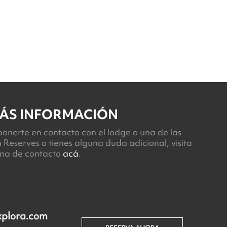
ÁS INFORMACIÓN
 ponerte en contacto con el lodge o una de las
 Reserves o tienes alguna duda adicional, visita
ina de contacto
acá
.
xplora.com