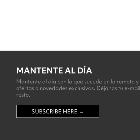
MANTENTE AL DÍA
Mantente al día con lo que sucede en lo remoto y 
ofertas o novedades exclusivas. Déjanos tu e-mai
resto.
SUBSCRIBE HERE →