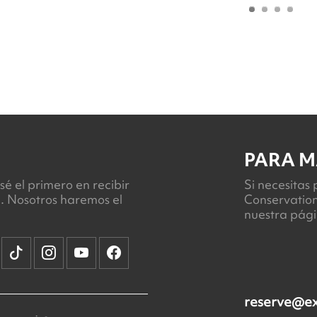
PARA M
sé el primero en recibir
Si necesitas
l. Nosotros haremos el
Conservation
nuestra pág
reserve@e