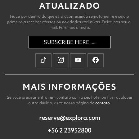
ATUALIZADO
Fique por dentro do que está acontecendo remotamente e seja o
primeiro a receber ofertas ou novidades exclusivas. Deixe-nos seu e-
mail. Faremos o resto.
SUBSCRIBE HERE →
MAIS INFORMAÇÕES
Se você precisar entrar em contato com o seu hotel ou tiver qualquer
outra dúvida, visite nossa página de
contato
.
reserve@explora.com
+56 2 23952800