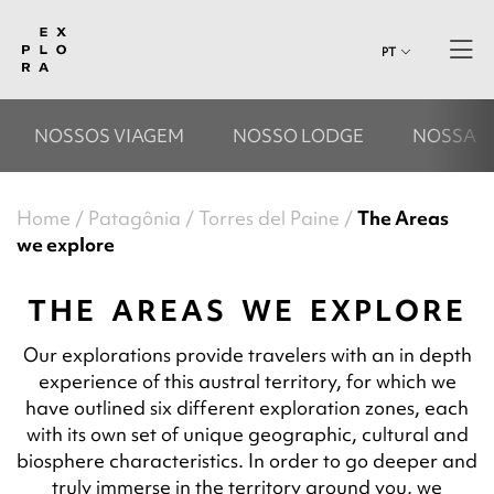
PT
NOSSOS VIAGEM
NOSSO LODGE
NOSSAS 
Home
Patagônia
Torres del Paine
The Areas
we explore
THE AREAS WE EXPLORE
Our explorations provide travelers with an in depth
experience of this austral territory, for which we
have outlined six different exploration zones, each
with its own set of unique geographic, cultural and
biosphere characteristics. In order to go deeper and
truly immerse in the territory around you, we