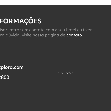
NFORMAÇÕES
isar entrar em contato com o seu hotel ou tiver
ra dúvida, visite nossa página de
contato
.
xplora.com
RESERVAR
2800