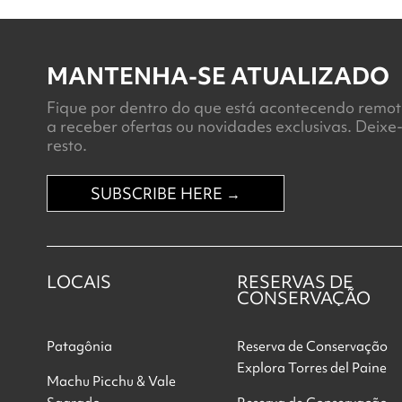
MANTENHA-SE ATUALIZADO
Fique por dentro do que está acontecendo remot
a receber ofertas ou novidades exclusivas. Deixe
resto.
SUBSCRIBE HERE →
LOCAIS
RESERVAS DE
CONSERVAÇÃO
Patagônia
Reserva de Conservação
Explora Torres del Paine
Machu Picchu & Vale