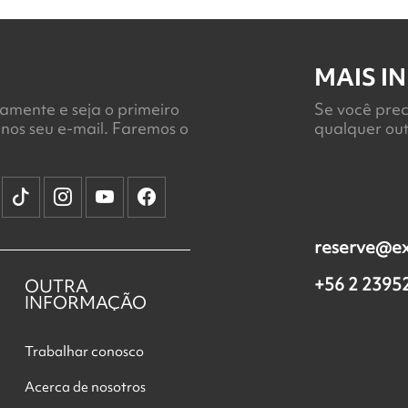
MAIS I
amente e seja o primeiro
Se você prec
-nos seu e-mail. Faremos o
qualquer out
reserve@e
+56 2 2395
OUTRA
INFORMAÇÃO
Trabalhar conosco
Acerca de nosotros