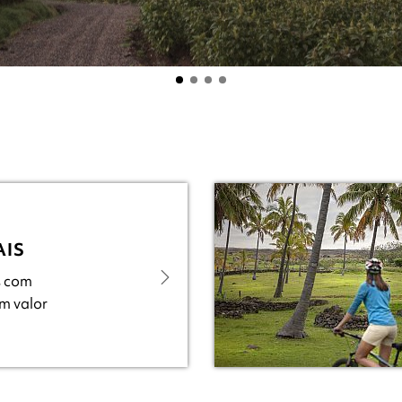
AIS
s com
um valor