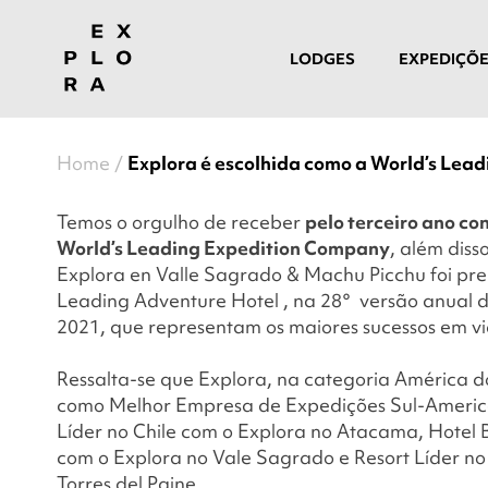
LODGES
EXPEDIÇÕ
Home
Explora é escolhida como a World’s Lea
Temos o orgulho de receber
pelo terceiro ano co
World’s Leading Expedition Company
, além diss
Explora en Valle Sagrado & Machu Picchu foi p
Leading Adventure Hotel
, na 28° versão anual 
2021, que representam os maiores sucessos em vi
Ressalta-se que Explora, na categoria América d
como Melhor Empresa de Expedições Sul-Americ
Líder no Chile com o Explora no Atacama, Hotel 
com o Explora no Vale Sagrado e Resort Líder no
Torres del Paine.