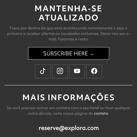
MANTENHA-SE
ATUALIZADO
Fique por dentro do que está acontecendo remotamente e seja o
primeiro a receber ofertas ou novidades exclusivas. Deixe-nos seu e-
mail. Faremos o resto.
SUBSCRIBE HERE →
MAIS INFORMAÇÕES
Se você precisar entrar em contato com o seu hotel ou tiver qualquer
outra dúvida, visite nossa página de
contato
.
reserve@explora.com