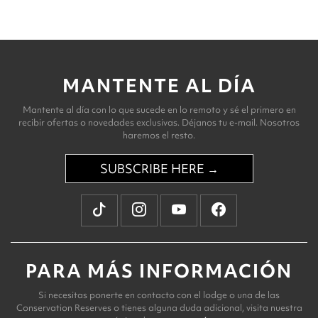
MANTENTE AL DÍA
Mantente al día con lo que sucede en lo remoto y sé el primero en
recibir ofertas o novedades exclusivas. Déjanos tu e-mail. Nosotros
haremos el resto.
SUBSCRIBE HERE →
PARA MÁS INFORMACIÓN
Si necesitas ponerte en contacto con el lodge o una de las
Conservation Reserves o tienes alguna duda adicional, visita nuestra