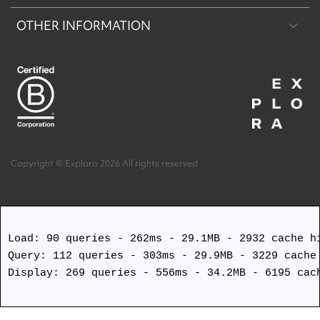
OTHER INFORMATION
Machu Picchu & Vale Sagrado
Reserva de Conservação Explora Torres del Paine
Deserto & Altiplano
Reserva de Conservação Explora Puritama
Trabalhar conosco
Ilha de Páscoa
Acerca de nosotros
Termos e Condições
Copyright © Explora 2026 All rights reserved
Protocolos de segurança Covid
Load: 90 queries - 262ms - 29.1MB - 2932 cache hi
Query: 112 queries - 303ms - 29.9MB - 3229 cache 
Display: 269 queries - 556ms - 34.2MB - 6195 cach