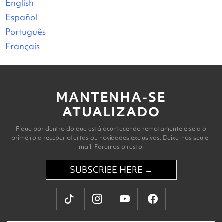
English
Español
Português
Français
MANTENHA-SE
ATUALIZADO
Fique por dentro do que está acontecendo remotamente e seja o
primeiro a receber ofertas ou novidades exclusivas. Deixe-nos seu e-
mail. Faremos o resto.
SUBSCRIBE HERE →