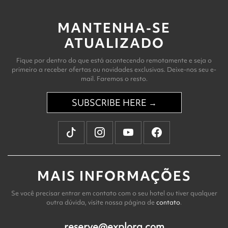
MANTENHA-SE
ATUALIZADO
Fique por dentro do que está acontecendo remotamente e seja o
primeiro a receber ofertas ou novidades exclusivas. Deixe-nos seu e-
mail. Faremos o resto.
SUBSCRIBE HERE →
MAIS INFORMAÇÕES
Se você precisar entrar em contato com o seu hotel ou tiver qualquer
outra dúvida, visite nossa página de
contato
.
reserve@explora.com