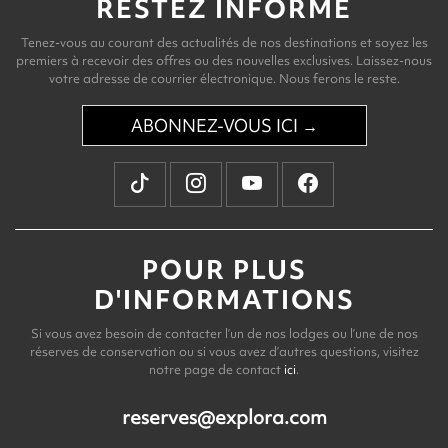
RESTEZ INFORMÉ
Tenez-vous au courant des actualités de nos destinations et soyez les
premiers à recevoir des offres ou des nouvelles exclusives. Laissez-nous
votre adresse de courrier électronique. Nous ferons le reste.
ABONNEZ-VOUS ICI →
POUR PLUS
D'INFORMATIONS
Si vous avez besoin de contacter l’un de nos lodges ou l’une de nos
réserves de conservation ou si vous avez d’autres questions, visitez
notre page de contact
ici
.
reserves@explora.com