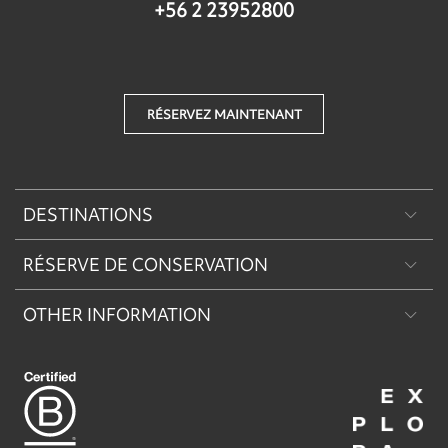
+56 2 23952800
RÉSERVEZ MAINTENANT
DESTINATIONS
RÉSERVE DE CONSERVATION
Patagonie
OTHER INFORMATION
Machu Picchu & Sacred Valley
Réserve de Conservation Explora Torres del Paine
Desert & Altiplano
Réserve de Conservation Explora Puritama
Easter Island