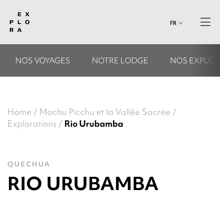
FR
NOS VOYAGES
NOTRE LODGE
NOS EXPLOR
Home
Machu Picchu et la Vallée Sacrée
Explorations
Rio Urubamba
QUECHUA
RIO URUBAMBA