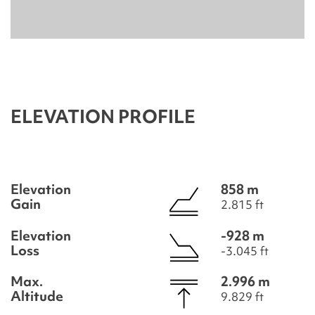
ELEVATION PROFILE
Elevation
858 m
Gain
2.815 ft
Elevation
-928 m
Loss
-3.045 ft
Max.
2.996 m
Altitude
9.829 ft