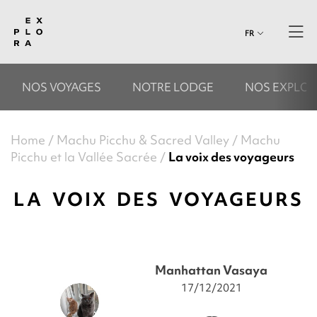
FR
NOS VOYAGES
NOTRE LODGE
NOS EXPLOR
Home
Machu Picchu & Sacred Valley
Machu
Picchu et la Vallée Sacrée
La voix des voyageurs
LA VOIX DES VOYAGEURS
Manhattan Vasaya
17/12/2021