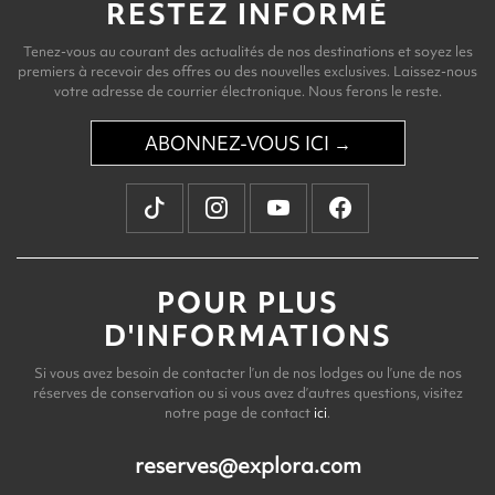
RESTEZ INFORMÉ
Tenez-vous au courant des actualités de nos destinations et soyez les
premiers à recevoir des offres ou des nouvelles exclusives. Laissez-nous
votre adresse de courrier électronique. Nous ferons le reste.
ABONNEZ-VOUS ICI →
POUR PLUS
D'INFORMATIONS
Si vous avez besoin de contacter l’un de nos lodges ou l’une de nos
réserves de conservation ou si vous avez d’autres questions, visitez
notre page de contact
ici
.
reserves@explora.com