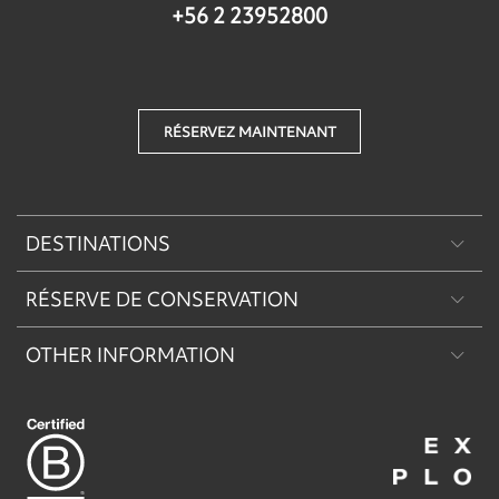
+56 2 23952800
RÉSERVEZ MAINTENANT
DESTINATIONS
RÉSERVE DE CONSERVATION
Patagonie
OTHER INFORMATION
Machu Picchu & Sacred Valley
Réserve de Conservation Explora Torres del Paine
Desert & Altiplano
Réserve de Conservation Explora Puritama
Easter Island