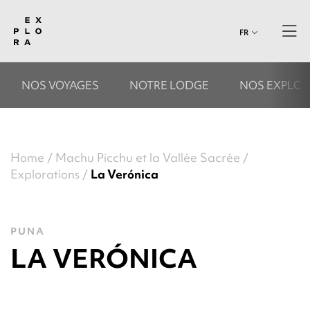
FR
NOS VOYAGES
NOTRE LODGE
NOS EXPLOR
Home
Machu Picchu et la Vallée Sacrée
Explorations
La Verónica
PUNA
LA VERÓNICA