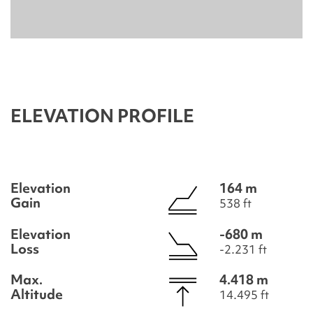
ELEVATION PROFILE
Elevation
164 m
Gain
538 ft
Elevation
-680 m
Loss
-2.231 ft
Max.
4.418 m
Altitude
14.495 ft