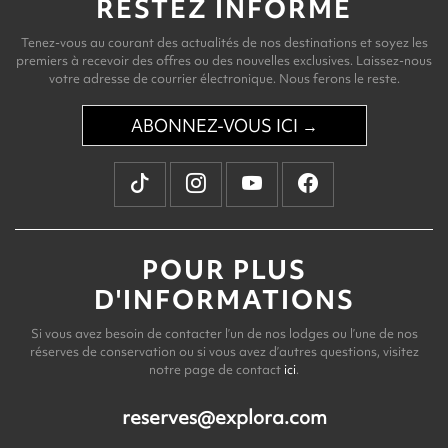
RESTEZ INFORMÉ
Tenez-vous au courant des actualités de nos destinations et soyez les
premiers à recevoir des offres ou des nouvelles exclusives. Laissez-nous
votre adresse de courrier électronique. Nous ferons le reste.
ABONNEZ-VOUS ICI →
POUR PLUS
D'INFORMATIONS
Si vous avez besoin de contacter l’un de nos lodges ou l’une de nos
réserves de conservation ou si vous avez d’autres questions, visitez
notre page de contact
ici
.
reserves@explora.com