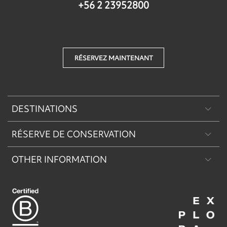
+56 2 23952800
RÉSERVEZ MAINTENANT
DESTINATIONS
RÉSERVE DE CONSERVATION
Patagonie
OTHER INFORMATION
Machu Picchu & Sacred Valley
Réserve de Conservation Explora Torres del Paine
Desert & Altiplano
Réserve de Conservation Explora Puritama
Easter Island