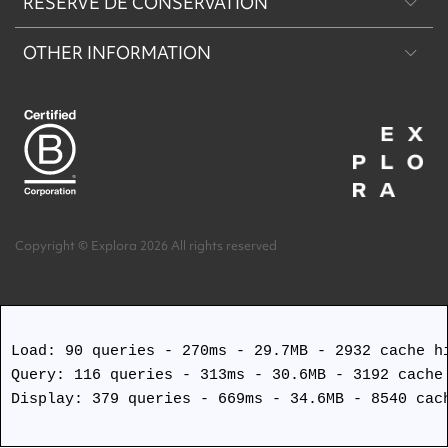
RÉSERVE DE CONSERVATION
Patagonie
OTHER INFORMATION
Machu Picchu & Sacred Valley
Réserve de Conservation Explora Torres del Paine
Desert & Altiplano
Réserve de Conservation Explora Puritama
Easter Island
Copyright © Explora 2026 All rights reserved
Load: 90 queries - 270ms - 29.7MB - 2932 cache hi
Query: 116 queries - 313ms - 30.6MB - 3192 cache 
Display: 379 queries - 669ms - 34.6MB - 8540 cach