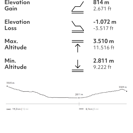
Elevation
814 m
Gain
2.671 ft
Elevation
-1.072 m
Loss
-3.517 ft
Max.
3.510 m
Altitude
11.516 ft
Min.
2.811 m
Altitude
9.222 ft