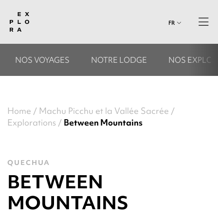
FR
NOS VOYAGES
NOTRE LODGE
NOS EXPLOR
Home
Machu Picchu et la Vallée Sacrée
Explorations
Between Mountains
QUECHUA
BETWEEN
MOUNTAINS