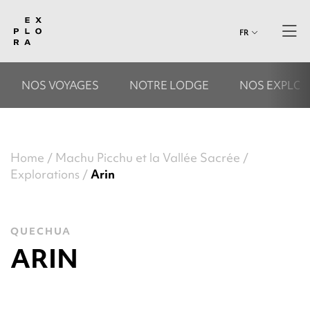
FR
NOS VOYAGES
NOTRE LODGE
NOS EXPLOR
Home
Machu Picchu et la Vallée Sacrée
Explorations
Arin
QUECHUA
ARIN