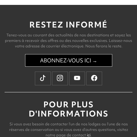
RESTEZ INFORMÉ
Tenez-vous au courant des actualités de nos destinations et soyez les
premiers à recevoir des offres ou des nouvelles exclusives. Laissez-nous
votre adresse de courrier électronique. Nous ferons le reste.
ABONNEZ-VOUS ICI →
POUR PLUS
D'INFORMATIONS
Si vous avez besoin de contacter l’un de nos lodges ou l’une de nos
réserves de conservation ou si vous avez d’autres questions, visitez
notre page de contact
ici
.