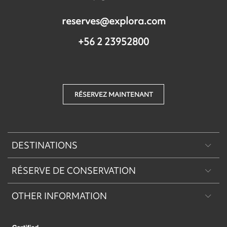
reserves@explora.com
+56 2 23952800
RÉSERVEZ MAINTENANT
DESTINATIONS
RÉSERVE DE CONSERVATION
Patagonie
OTHER INFORMATION
Machu Picchu & Sacred Valley
Réserve de Conservation Explora Torres del Paine
Desert & Altiplano
Réserve de Conservation Explora Puritama