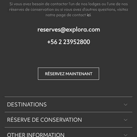
Si vous avez besoin de contacter l’un de nos lodges ou l’une de nos
réserves de conservation ou si vous avez d’autres questions, visitez
notre page de contact
ici
.
reserves@explora.com
+56 2 23952800
RÉSERVEZ MAINTENANT
DESTINATIONS
RÉSERVE DE CONSERVATION
Patagonie
OTHER INFORMATION
Machu Picchu & Sacred Valley
Réserve de Conservation Explora Torres del Paine