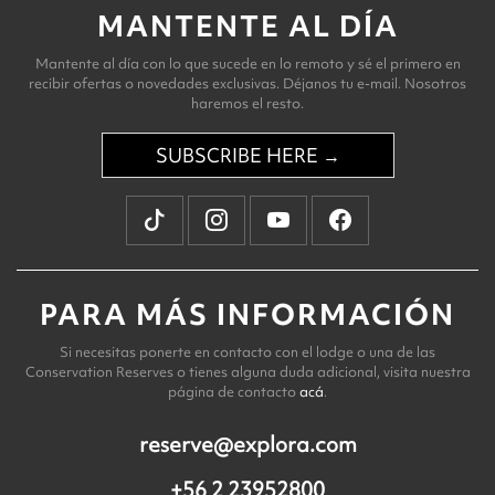
MANTENTE AL DÍA
Mantente al día con lo que sucede en lo remoto y sé el primero en
recibir ofertas o novedades exclusivas. Déjanos tu e-mail. Nosotros
haremos el resto.
SUBSCRIBE HERE →
PARA MÁS INFORMACIÓN
Si necesitas ponerte en contacto con el lodge o una de las
Conservation Reserves o tienes alguna duda adicional, visita nuestra
página de contacto
acá
.
reserve@explora.com
+56 2 23952800