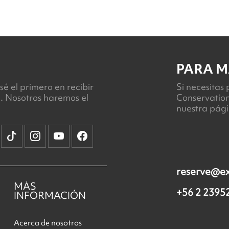
PARA M
sé el primero en recibir
Si necesitas
l. Nosotros haremos el
Conservation
nuestra pág
reserve@e
MÁS
+56 2 2395
INFORMACIÓN
Acerca de nosotros