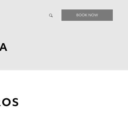
BOOK NOW
UA
ROS