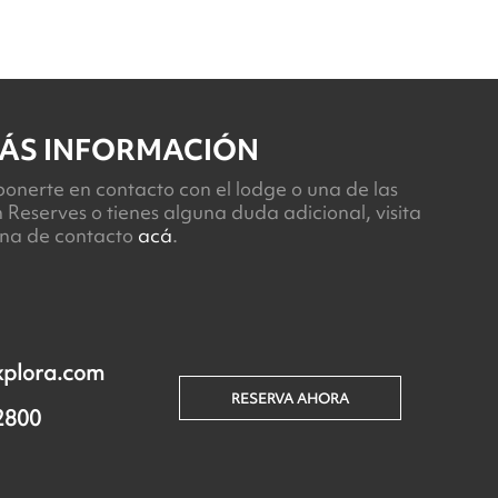
ÁS INFORMACIÓN
 ponerte en contacto con el lodge o una de las
 Reserves o tienes alguna duda adicional, visita
ina de contacto
acá
.
xplora.com
RESERVA AHORA
2800