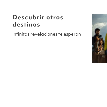
Descubrir otros
destinos
Infinitas revelaciones te esperan
O
ISLA DE PASCUA
Chile