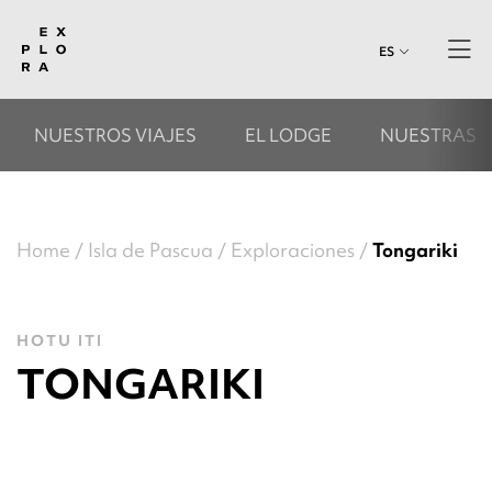
ES
NUESTROS VIAJES
EL LODGE
NUESTRAS 
Home
Isla de Pascua
Exploraciones
Tongariki
HOTU ITI
TONGARIKI