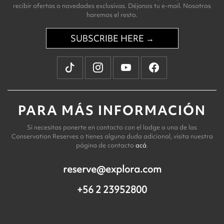
recibir ofertas o novedades exclusivas. Déjanos tu e-mail. Nosotros
haremos el resto.
SUBSCRIBE HERE →
PARA MÁS INFORMACIÓN
Si necesitas ponerte en contacto con el lodge o una de las
Conservation Reserves o tienes alguna duda adicional, visita nuestra
página de contacto
acá
.
reserve@explora.com
+56 2 23952800