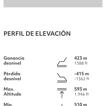
PERFIL DE ELEVACIÓN
Ganancia
423 m
desnivel
1388 ft
Pérdida
-415 m
desnivel
-1362 ft
Max.
593 m
Altitude
1.946 ft
Min.
510 m