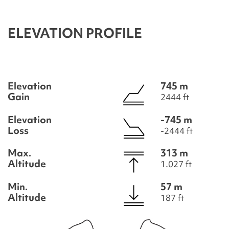
ELEVATION PROFILE
Elevation
745 m
Gain
2444 ft
Elevation
-745 m
Loss
-2444 ft
Max.
313 m
Altitude
1.027 ft
Min.
57 m
Altitude
187 ft