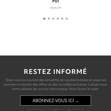
PUI
Hotu Iti
RESTEZ INFORMÉ
Tenez-vous au courant des actualités de nos destinations et soyez les
premiers à recevoir des offres ou des nouvelles exclusives. Laissez-nous
votre adresse de courrier électronique. Nous ferons le reste.
ABONNEZ-VOUS ICI →