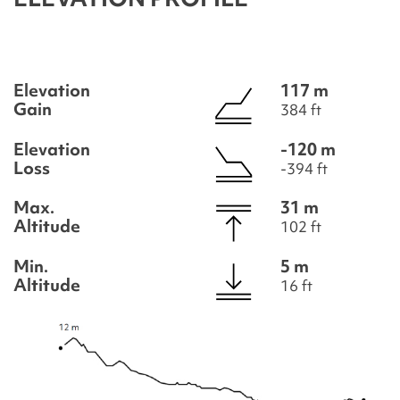
Elevation
117 m
Gain
384 ft
Elevation
-120 m
Loss
-394 ft
Max.
31 m
Altitude
102 ft
Min.
5 m
Altitude
16 ft