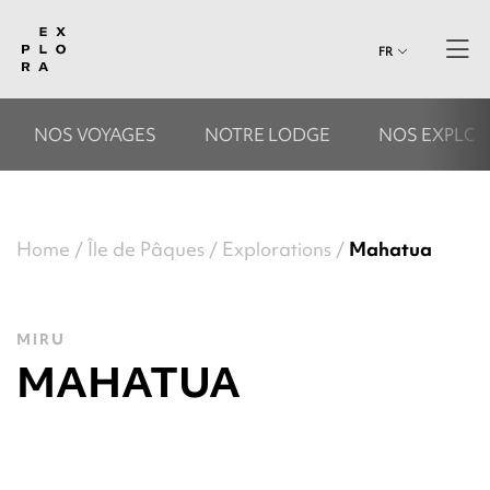
FR
NOS VOYAGES
NOTRE LODGE
NOS EXPLOR
Home
Île de Pâques
Explorations
Mahatua
MIRU
MAHATUA