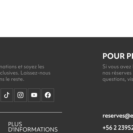
POUR P
ations et soyez les
Si vous avez 
clusives. Laissez-nous
nos réserves 
s le reste.
questions, v
reserves@e
PLUS
+56 2 2395
D'INFORMATIONS