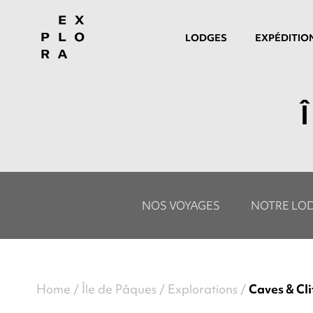
LODGES
EXPÉDITIO
NOS VOYAGES
NOTRE LO
Home
Île de Pâques
Explorations
Caves & Cli