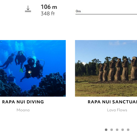
106 m
348 ft
RAPA NUI DIVING
RAPA NUI SANCTUA
Moana
Lava Flows