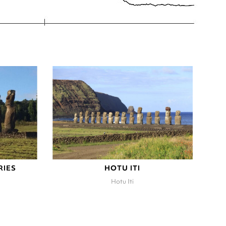
RIES
HOTU ITI
Hotu Iti