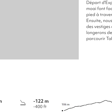
Départ d'Expl
moai font fac
pied à traver
Ensuite, nou
des vestiges
longerons de
parcourir Ta
n
-122 m
-400 ft