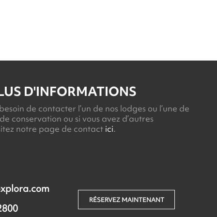
LUS D'INFORMATIONS
besoin de contacter l’un de nos lodges ou l’une de
de conservation ou si vous avez d’autres
isitez notre page de contact
ici
.
xplora.com
RÉSERVEZ MAINTENANT
2800