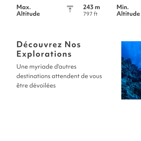
Max.
243 m
Min.
Altitude
Altitude
797 ft
Découvrez Nos
Explorations
Une myriade d'autres
destinations attendent de vous
être dévoilées
AKIVI
Lava Flows