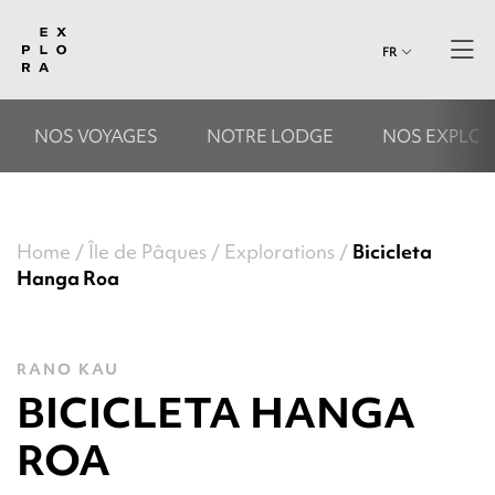
FR
NOS VOYAGES
NOTRE LODGE
NOS EXPLOR
Home
Île de Pâques
Explorations
Bicicleta
Hanga Roa
RANO KAU
BICICLETA HANGA
ROA