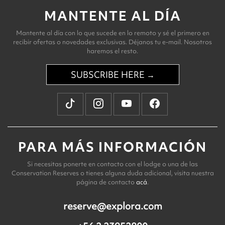
MANTENTE AL DÍA
Mantente al día con lo que sucede en lo remoto y sé el primero en
recibir ofertas o novedades exclusivas. Déjanos tu e-mail. Nosotros
haremos el resto.
SUBSCRIBE HERE →
PARA MÁS INFORMACIÓN
Si necesitas ponerte en contacto con el lodge o una de las
Conservation Reserves o tienes alguna duda adicional, visita nuestra
página de contacto
acá
.
reserve@explora.com