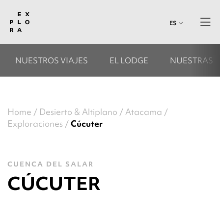
ES
NUESTROS VIAJES
EL LODGE
NUESTRAS 
Home
Desierto & Altiplano
Atacama
Exploraciones
Cúcuter
CUENCA DEL SALAR
CÚCUTER