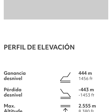
PERFIL DE ELEVACIÓN
Ganancia
444 m
desnivel
1456 ft
Pérdida
-443 m
desnivel
-1453 ft
Max.
2.555 m
Altitude
8.380 ft