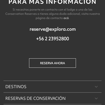
PARA MÁS INFORMACIÓN
Si necesitas ponerte en contacto con el lodge o una de las
Conservation Reserves o tienes alguna duda adicional, visita nuestra
página de contacto
acá
.
reserve@explora.com
+56 2 23952800
RESERVA AHORA
DESTINOS
RESERVAS DE CONSERVACIÓN
Patagonia