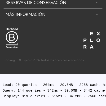
RESERVAS DE CONSERVACIÓN
Patagonia
MÁS INFORMACIÓN
Machu Picchu & Valle Sagrado
Reserva de Conservación Explora Puritama
Desierto & Altiplano
Reserva de conservación Explora Torres del Paine
Acerca de nosotros
Isla de Pascua
Trabaja con nosotros
Términos y Condiciones
Copyright © Explora 2026 Todos los derechos reservados
Protocolos de Seguridad Covid
Load: 90 queries - 264ms - 29.3MB - 2938 cache hi
Query: 144 queries - 342ms - 30.6MB - 3442 cache 
Display: 319 queries - 615ms - 34.2MB - 7560 cach