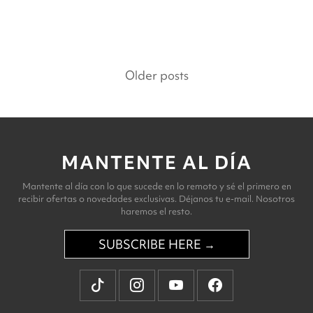
Posts
Older posts
navigation
MANTENTE AL DÍA
Mantente al día con lo que sucede en lo remoto y sé el primero en
recibir ofertas o novedades exclusivas. Déjanos tu e-mail. Nosotros
haremos el resto.
SUBSCRIBE HERE →